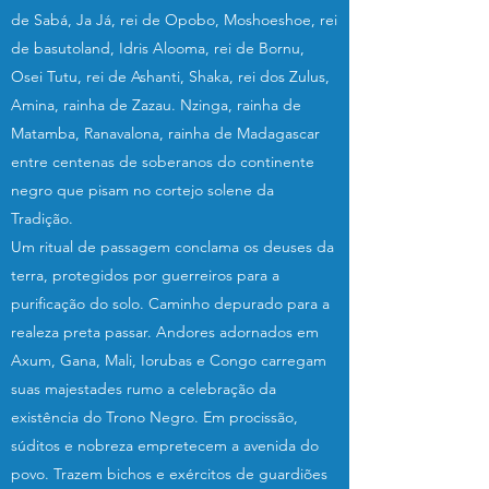
de Sabá, Ja Já, rei de Opobo, Moshoeshoe, rei
de basutoland, Idris Alooma, rei de Bornu,
Osei Tutu, rei de Ashanti, Shaka, rei dos Zulus,
Amina, rainha de Zazau. Nzinga, rainha de
Matamba, Ranavalona, rainha de Madagascar
entre centenas de soberanos do continente
negro que pisam no cortejo solene da
Tradição.
Um ritual de passagem conclama os deuses da
terra, protegidos por guerreiros para a
purificação do solo. Caminho depurado para a
realeza preta passar. Andores adornados em
Axum, Gana, Mali, Iorubas e Congo carregam
suas majestades rumo a celebração da
existência do Trono Negro. Em procissão,
súditos e nobreza empretecem a avenida do
povo. Trazem bichos e exércitos de guardiões