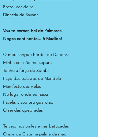
Preto: cor de rei
Dinastia da Savana
Vou te coroar, Rei de Palmares
Negro continente... ê Madiba!
O meu sangue herdei de Dandara
Minha cor não me separa
Tenho a força de Zumbi
Faço das palavras de Mandela
Manifesto das vielas
No lugar onde eu nasci
Favela… sou teu guardião
O rei das quebradas
Te vejo nos bailes e nas batucadas
O axé de Ciata na palma da mão