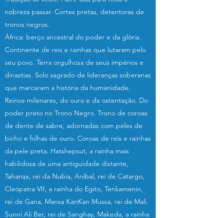
nobreza passar. Cortes pretas, detentoras de
tronos negros.
África: berço ancestral do poder e da glória.
Continente de reis e rainhas que lutaram pelo
seu povo. Terra orgulhosa de seus impérios e
dinastias. Solo sagrado de lideranças soberanas
que marcaram a história da humanidade.
Reinos milenares, do ouro e da ostentação. Do
poder preto no Trono Negro. Trono de coroas
de dente de sabre, adornadas com peles de
bicho e folhas de ouro. Coroas de reis e rainhas
da pele preta. Hatshepsut, a rainha mais
habilidosa de uma antiguidade distante,
Taharqa, rei da Nubia, Aníbal, rei de Catargo,
Cleópatra VII, a rainha do Egito, Tenkamenin,
rei de Gana, Mansa KanKan Mussa, rei de Mali.
Sunni Ali Ber, rei de Sanghay, Makeda, a rainha