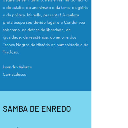
dádiva de ser humano. Reis e rainhas do morro
e do asfalto, do anonimato e da fama, da glória
e da política. Marielle, presente! A realeza
preta ocupa seu devido lugar e o Condor voa
soberano, na defesa da liberdade, da
igualdade, da resistência, do amor e dos
Tronos Negros da História da humanidade e da
Tradição.
Leandro Valente
Carnavalesco
SAMBA DE ENREDO