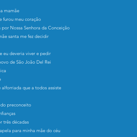
nha mamãe
e furou meu coração
a por Nossa Senhora da Conceição
ãe santa me fez decidir
 eu deveria viver e pedir
povo de São João Del Rei
ica
e
 alforriada que a todos assiste
e do preconceito
nfianças
or três décadas
capela para minha mãe do céu