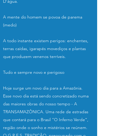
D’água.
A mente do homem se povoa de parema
(medo)
A todo instante existem perigos: enchentes,
terras caídas, igarapés movediços e plantas
que produzem venenos terríveis.
Tudo e sempre novo e perigoso
Hoje surge um novo dia para a Amazônia.
Esse novo dia está sendo concretizado numa
das maiores obras do nosso tempo - A
TRANSAMAZÔNICA. Uma rede de estradas
que contará para o Brasil “O Inferno Verde”,
região onde o sonho e mistérios se reúnem.
O G.R.E.S. TRADIÇÃO, preocupado com o