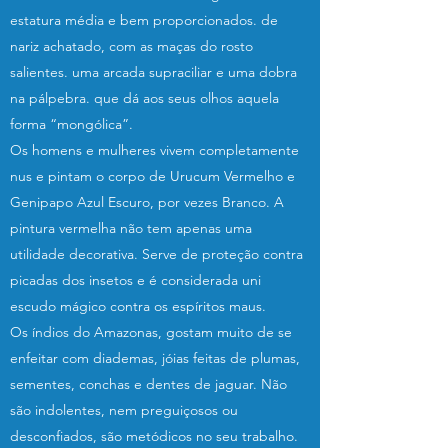
estatura média e bem proporcionados. de
nariz achatado, com as maças do rosto
salientes. uma arcada supraciliar e uma dobra
na pálpebra. que dá aos seus olhos aquela
forma “mongólica”.
Os homens e mulheres vivem completamente
nus e pintam o corpo de Urucum Vermelho e
Genipapo Azul Escuro, por vezes Branco. A
pintura vermelha não tem apenas uma
utilidade decorativa. Serve de proteção contra
picadas dos insetos e é considerada uni
escudo mágico contra os espíritos maus.
Os índios do Amazonas, gostam muito de se
enfeitar com diademas, jóias feitas de plumas,
sementes, conchas e dentes de jaguar. Não
são indolentes, nem preguiçosos ou
desconfiados, são metódicos no seu trabalho.