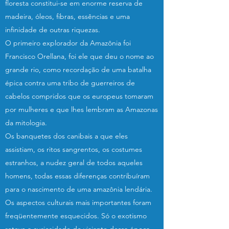
floresta constitui-se em enorme reserva de
madeira, óleos, fibras, essências e uma
infinidade de outras riquezas.
O primeiro explorador da Amazônia foi
Francisco Orellana, foi ele que deu o nome ao
grande rio, como recordação de uma batalha
épica contra uma tribo de guerreiros de
cabelos compridos que os europeus tomaram
por mulheres e que lhes lembram as Amazonas
da mitologia.
Os banquetes dos canibais a que eles
assistiam, os ritos sangrentos, os costumes
estranhos, a nudez geral de todos aqueles
homens, todas essas diferenças contribuíram
para o nascimento de uma amazônia lendária.
Os aspectos culturais mais importantes foram
freqüentemente esquecidos. Só o exotismo