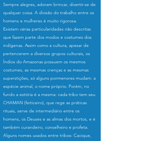
Sempre alegres, adoram brincar, divertir-se de
qualquer coisa. A divisão do trabalho entre os
homens e mulheres é muito rigorosa.
Existem várias particularidades não descritas
que fazem parte dos modos e costumes dos
indígenas. Assim como a cultura, apesar de
pertencerem a diversos grupos culturais, os
Índios do Amazonas possuem os mesmos
costumes, as mesmas crenças e as mesmas
superstições, só alguns pormenores mudam: a
espécie animal, o nome próprio. Porém, no
fundo a estória é a mesma: cada tribo tem seu
CHAMAN (feiticeiro), que rege as práticas
rituais, serve de intermediário entre os
homens, os Deuses e as almas dos mortos, e é
também curandeiro, conselheiro e profeta.
Alguns nomes usados entre tribos: Cacique,