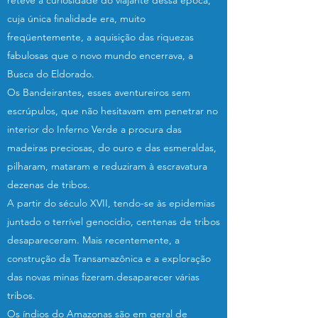
reteve a curiosidade do viajante dessa época,
cuja única finalidade era, muito
freqüentemente, a aquisição das riquezas
fabulosas que o novo mundo encerrava, a
Busca do Eldorado.
Os Bandeirantes, esses aventureiros sem
escrúpulos, que não hesitavam em penetrar no
interior do Inferno Verde a procura das
madeiras preciosas, do ouro e das esmeraldas,
pilharam, mataram e reduziram à escravatura
dezenas de tribos.
A partir do século XVII, tendo-se às epidemias
juntado o terrível genocídio, centenas de tribos
desapareceram. Mais recentemente, a
construção da Transamazônica e a exploração
das novas minas fizeram.desaparecer várias
tribos.
Os índios do Amazonas são em geral de