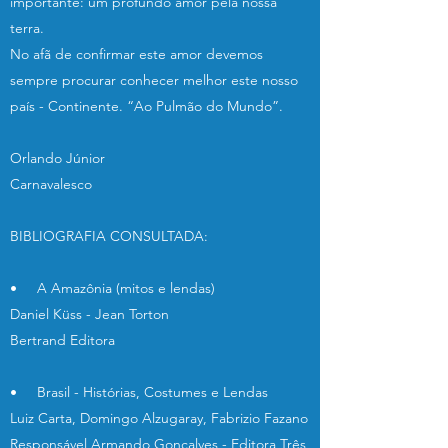
importante: um profundo amor pela nossa
terra.
No afã de confirmar este amor devemos
sempre procurar conhecer melhor este nosso
país - Continente. “Ao Pulmão do Mundo”.
Orlando Júnior
Carnavalesco
BIBLIOGRAFIA CONSULTADA:
• A Amazônia (mitos e lendas)
Daniel Küss - Jean Torton
Bertrand Editora
• Brasil - Histórias, Costumes e Lendas
Luiz Carta, Domingo Alzugaray, Fabrizio Fazano
Responsável Armando Gonçalves - Editora Três