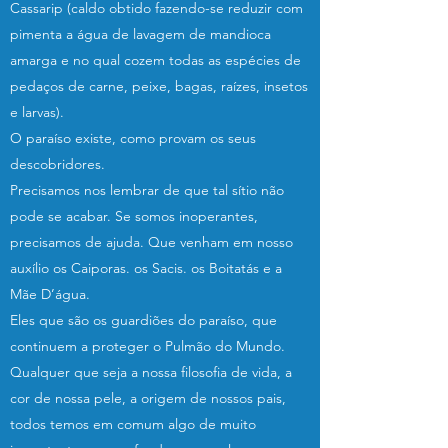
Cassarip (caldo obtido fazendo-se reduzir com
pimenta a água de lavagem de mandioca
amarga e no qual cozem todas as espécies de
pedaços de carne, peixe, bagas, raízes, insetos
e larvas).
O paraíso existe, como provam os seus
descobridores.
Precisamos nos lembrar de que tal sítio não
pode se acabar. Se somos inoperantes,
precisamos de ajuda. Que venham em nosso
auxílio os Caiporas. os Sacis. os Boitatás e a
Mãe D’água.
Eles que são os guardiões do paraíso, que
continuem a proteger o Pulmão do Mundo.
Qualquer que seja a nossa filosofia de vida, a
cor de nossa pele, a origem de nossos pais,
todos temos em comum algo de muito