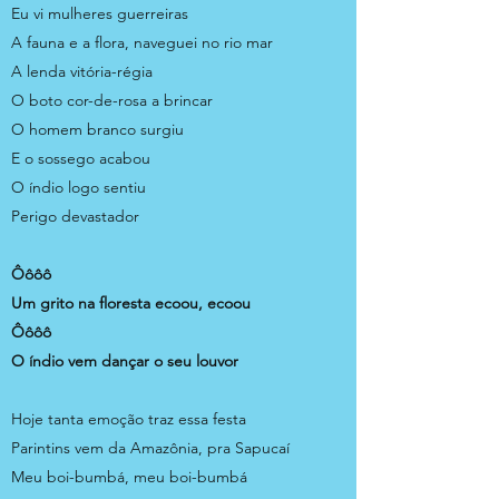
Eu vi mulheres guerreiras
A fauna e a flora, naveguei no rio mar
A lenda vitória-régia
O boto cor-de-rosa a brincar
O homem branco surgiu
E o sossego acabou
O índio logo sentiu
Perigo devastador
Ôôôô
Um grito na floresta ecoou, ecoou
Ôôôô
O índio vem dançar o seu louvor
Hoje tanta emoção traz essa festa
Parintins vem da Amazônia, pra Sapucaí
Meu boi-bumbá, meu boi-bumbá