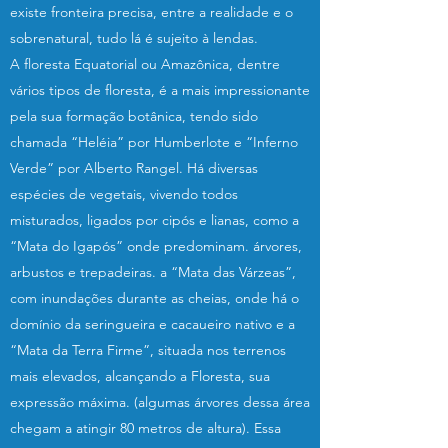
existe fronteira precisa, entre a realidade e o
sobrenatural, tudo lá é sujeito à lendas.
A floresta Equatorial ou Amazônica, dentre
vários tipos de floresta, é a mais impressionante
pela sua formação botânica, tendo sido
chamada “Heléia” por Humberlote e “Inferno
Verde” por Alberto Rangel. Há diversas
espécies de vegetais, vivendo todos
misturados, ligados por cipós e lianas, como a
“Mata do Igapós” onde predominam. árvores,
arbustos e trepadeiras. a “Mata das Várzeas”,
com inundações durante as cheias, onde há o
domínio da seringueira e cacaueiro nativo e a
“Mata da Terra Firme”, situada nos terrenos
mais elevados, alcançando a Floresta, sua
expressão máxima. (algumas árvores dessa área
chegam a atingir 80 metros de altura). Essa