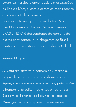
cerâmica marajoara encontrada em escavações
na Ilha de Marajó, com a cerâmica mais recente
dos nossos Índios Tapajós.
Podemos afirmar que o nosso Índio não é
nascido neste continente. Provavelmente o
BRASILÍNDIO é descendente de homens de
outros continentes, que chegaram ao Brasil
muitos séculos antes de Pedro Álvares Cabral.
Mundo Mágico
A Natureza envolve o homem na Amazônia.
A grandiosidade da selva e o domínio das
águas, das chuvas e das enchentes, pré-dispõe
o homem a acreditar nos mitos e nas lendas.
Surgem os Boitatás, os Boiunas, as Iaras, os
Mapinguaris, os Curupiras e os Caboclos