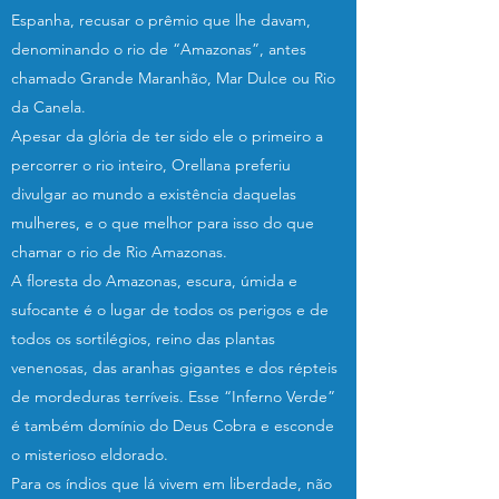
Espanha, recusar o prêmio que lhe davam,
denominando o rio de “Amazonas”, antes
chamado Grande Maranhão, Mar Dulce ou Rio
da Canela.
Apesar da glória de ter sido ele o primeiro a
percorrer o rio inteiro, Orellana preferiu
divulgar ao mundo a existência daquelas
mulheres, e o que melhor para isso do que
chamar o rio de Rio Amazonas.
A floresta do Amazonas, escura, úmida e
sufocante é o lugar de todos os perigos e de
todos os sortilégios, reino das plantas
venenosas, das aranhas gigantes e dos répteis
de mordeduras terríveis. Esse “Inferno Verde”
é também domínio do Deus Cobra e esconde
o misterioso eldorado.
Para os índios que lá vivem em liberdade, não