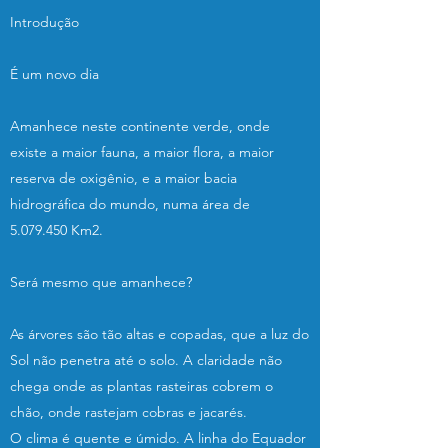
Introdução
É um novo dia
Amanhece neste continente verde, onde
existe a maior fauna, a maior flora, a maior
reserva de oxigênio, e a maior bacia
hidrográfica do mundo, numa área de
5.079.450
Km2.
Será mesmo que amanhece?
As árvores são tão altas e copadas, que a luz do
Sol não penetra até o solo. A claridade não
chega onde as plantas rasteiras cobrem o
chão, onde rastejam cobras e jacarés.
O clima é quente e úmido. A linha do Equador